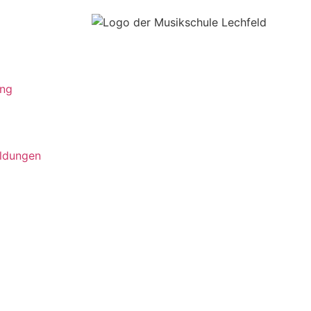
ung
ldungen